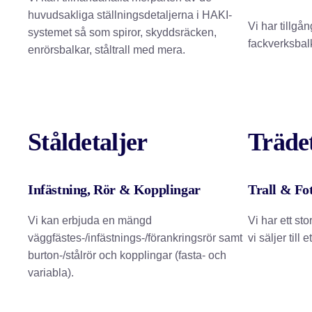
huvudsakliga ställningsdetaljerna i HAKI-
Vi har tillgån
systemet så som spiror, skyddsräcken,
fackverksbalk
enrörsbalkar, ståltrall med mera.
Ståldetaljer
Trädet
Infästning, Rör & Kopplingar
Trall & Fot
Vi kan erbjuda en mängd
Vi har ett sto
väggfästes-/infästnings-/förankringsrör samt
vi säljer till 
burton-/stålrör och kopplingar (fasta- och
variabla).