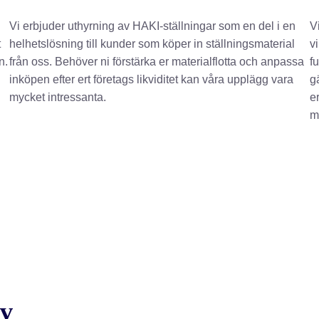
Vi erbjuder uthyrning av HAKI-ställningar som en del i en
V
t
helhetslösning till kunder som köper in ställningsmaterial
vi
n.
från oss. Behöver ni förstärka er materialflotta och anpassa
f
inköpen efter ert företags likviditet kan våra upplägg vara
g
mycket intressanta.
e
mö
av