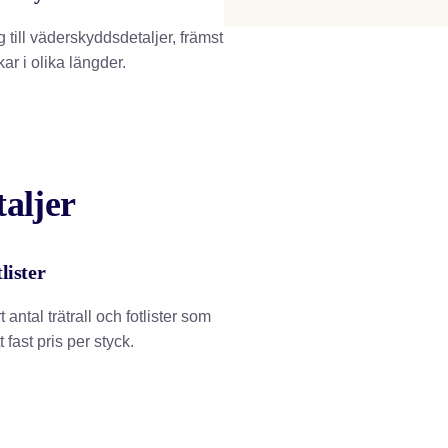
g till väderskyddsdetaljer, främst
ar i olika längder.
aljer
lister
rt antal trätrall och fotlister som
ett fast pris per styck.