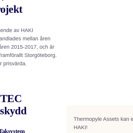
rojekt
tående av HAKI
phandlades mellan åren
åren 2015-2017, och är
i framförallt Storgöteborg.
r prisvärda.
ITEC
skydd
Thermopyle Assets kan er
HAKI!
 Taksystem