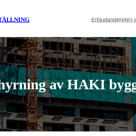
TÄLLNING
Erbjudande
HAKI-s
thyrning av HAKI bygg